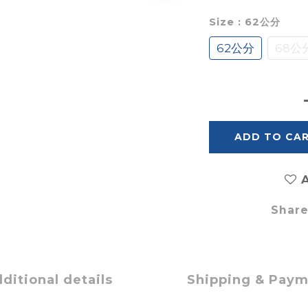
Size
: 62公分
62公分
68公
ADD TO CA
A
Shar
ditional details
Shipping & Pay