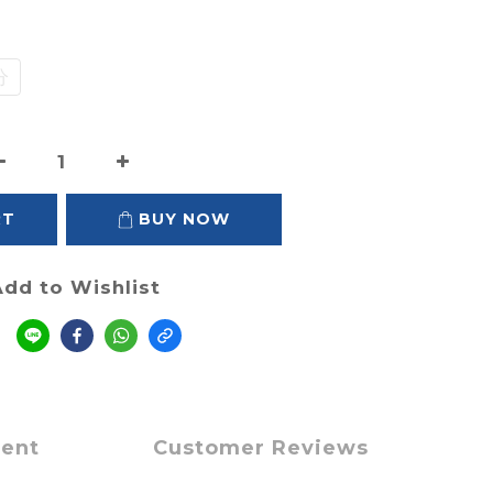
分
RT
BUY NOW
dd to Wishlist
e
ment
Customer Reviews