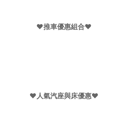
♥推車優惠組合♥
♥人氣汽座與床優惠♥