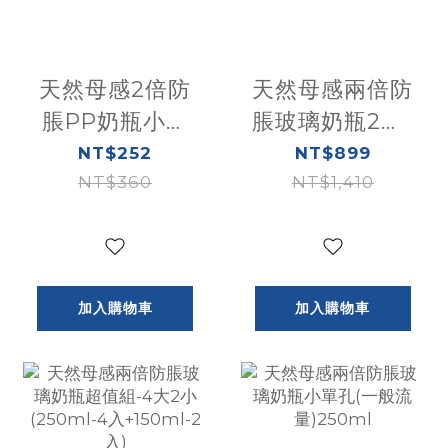
天然母感2倍防
天然母感兩倍防
脹PP奶瓶小單
脹玻璃奶瓶2大1
孔(一般流
小(250ml-2入
NT$252
NT$899
量)150ML-多色
NT$360
+150ml-1入)
NT$1,410
加入購物車
加入購物車