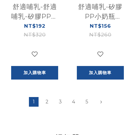
舒適哺乳-舒適
舒適哺乳-矽膠
哺乳-矽膠PP特
PP小奶瓶
大奶瓶
150ML(小單孔)-
NT$192
NT$156
330ML(快速流
NT$320
NT$260
多色
量)-多色
加入購物車
加入購物車
1
2
3
4
5