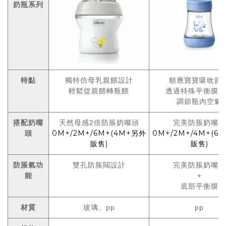
奶瓶系列
特點
獨特仿母乳親餵設計
順應寶寶吸吮節
輕鬆從親餵轉瓶餵
透過特殊平衡膜設
調節瓶內空氣
搭配奶嘴
天然母感2倍防脹奶嘴頭
完美防脹奶嘴頭
頭
0M+/2M+/6M+(4M+另外
0M+/2M+/4M+(6
販售)
販售)
防脹氣功
雙孔防脹閥設計
完美防脹奶嘴頭
能
+
底部平衡膜
材質
玻璃、pp
pp