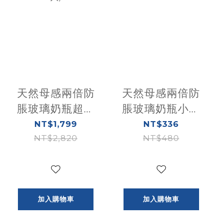
天然母感兩倍防
天然母感兩倍防
脹玻璃奶瓶超值
脹玻璃奶瓶小單
組-4大2小
孔(一般流
NT$1,799
NT$336
(250ml-4入
NT$2,820
量)250ml
NT$480
+150ml-2入)
加入購物車
加入購物車