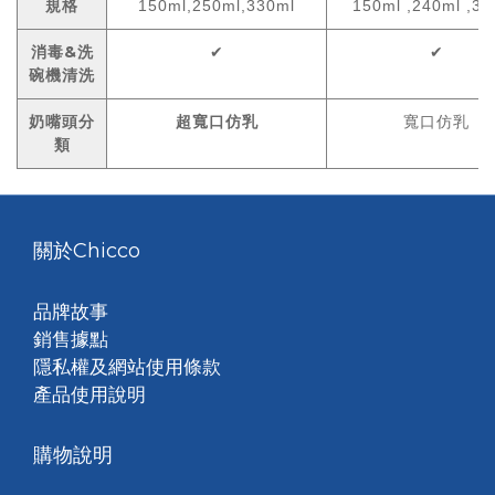
規格
150ml,250ml,330ml
150ml ,240ml ,33
消毒&洗
✔
✔
碗機清洗
奶嘴頭分
超寬口仿乳
寬口仿乳
類
關於Chicco
品牌故事
銷售據點
隱私權及網站使用條款
產品使用說明
購物說明