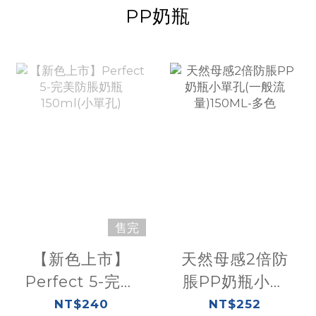
PP奶瓶
售完
【新色上市】
天然母感2倍防
Perfect 5-完美
脹PP奶瓶小單
防脹奶瓶
孔(一般流
NT$240
NT$252