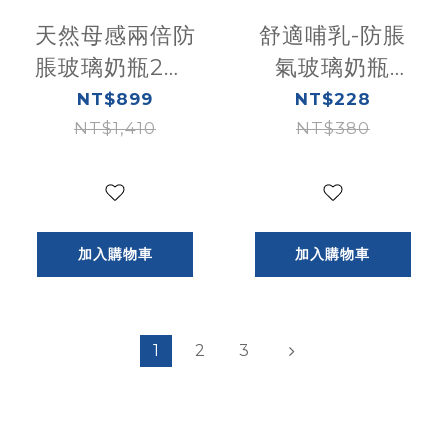
天然母感兩倍防
舒適哺乳-防脹
脹玻璃奶瓶2大1
氣玻璃奶瓶
小(250ml-2入
240ml(小單孔)
NT$899
NT$228
+150ml-1入)
NT$1,410
NT$380
加入購物車
加入購物車
1
2
3