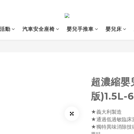
活動
汽車安全座椅
嬰兒手推車
嬰兒床
超濃縮嬰
版)1.5L-
★義大利製造
★通過低過敏臨床
★獨特異味消除技