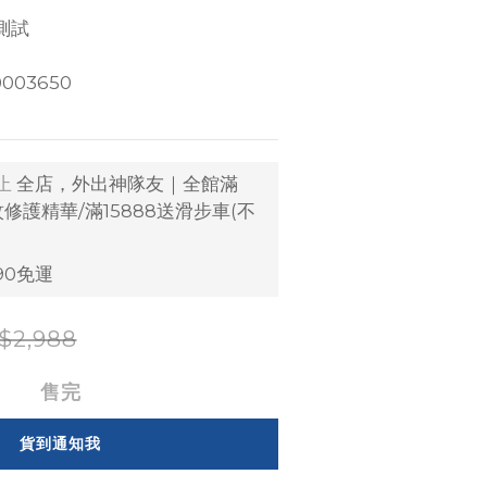
測試
003650
止
全店，外出神隊友｜全館滿
紋修護精華/滿15888送滑步車(不
90免運
$2,988
售完
貨到通知我