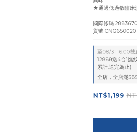
異味
★通過低過敏臨床
國際條碼 2883670
貨號 CNG650020
至
08/31 16:00
截
12888送4合1撫
累計,送完為止)
全店，全店滿$8
NT
NT$1,199