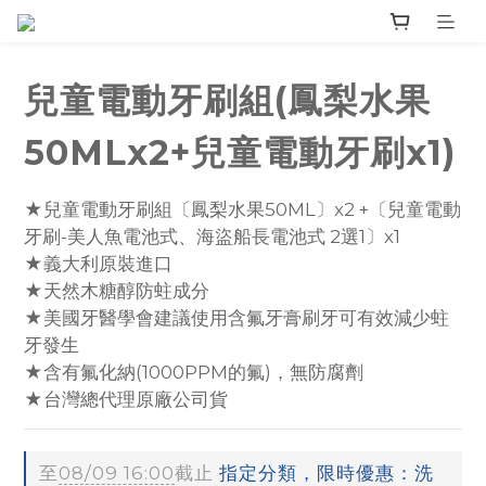
兒童電動牙刷組(鳳梨水果
50MLx2+兒童電動牙刷x1)
★兒童電動牙刷組〔鳳梨水果50ML〕x2 +〔兒童電動
牙刷-美人魚電池式、海盜船長電池式 2選1〕x1
★義大利原裝進口
★天然木糖醇防蛀成分
★美國牙醫學會建議使用含氟牙膏刷牙可有效減少蛀
牙發生
★含有氟化納(1000PPM的氟)，無防腐劑
★台灣總代理原廠公司貨
至
08/09 16:00
截止
指定分類，限時優惠：洗