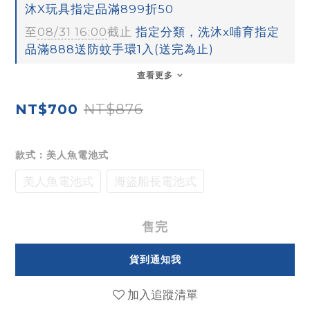
沐X玩具指定品滿899折50
至
08/31 16:00
截止
指定分類，洗沐x哺育指定
品滿888送防蚊手環1入(送完為止)
查看更多
NT$876
NT$700
款式
: 美人魚電池式
美人魚電池式
海盜船長電池式
售完
貨到通知我
加入追蹤清單