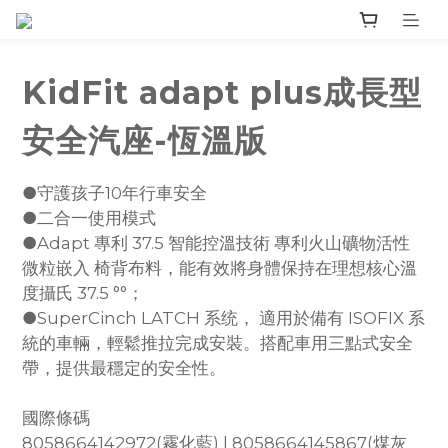
KidFit adapt plus成長型
安全汽座-恆溫版
●守護孩子10年行車安全
●二合一使用模式
●Adapt 專利 37.5 智能控溫技術 專利火山礦物活性
微粒嵌入 椅背布料，能有效將身體保持在理想核心溫
度攝氏 37.5 °°；
●SuperCinch LATCH 系统， 適用於備有 ISOFIX 系
統的車輛，輕鬆推拉完成安裝。搭配車用三點式安全
帶，提供最穩定的安全性。
國際條碼
8058664142972(霧化藍) | 8058664145867(煤灰