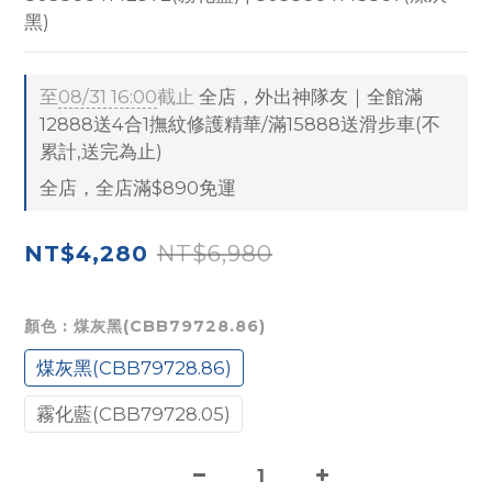
黑)
至
08/31 16:00
截止
全店，外出神隊友｜全館滿
12888送4合1撫紋修護精華/滿15888送滑步車(不
累計,送完為止)
全店，全店滿$890免運
NT$6,980
NT$4,280
顏色
: 煤灰黑(CBB79728.86)
煤灰黑(CBB79728.86)
霧化藍(CBB79728.05)