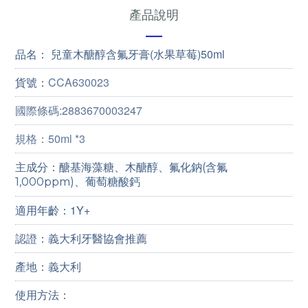
產品說明
—
品名： 兒童木醣醇含氟牙膏(水果草莓)50ml
貨號：
CCA630023
國際條碼:2883670003247
規格：50ml *3
主成分：
醣基海藻糖、木醣醇、氟化鈉(含氟
1,000ppm)、葡萄糖酸鈣
適用年齡：1Y+
認證：義大利牙醫協會推薦
產地：義大利
使用方法：