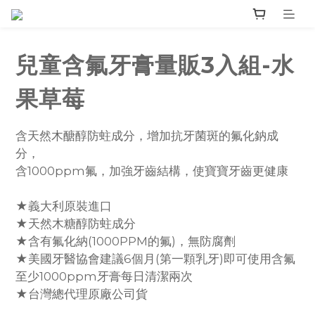
兒童含氟牙膏量販3入組-水
果草莓
含天然木醣醇防蛀成分，增加抗牙菌斑的氟化鈉成
分，
含1000ppm氟，加強牙齒結構，使寶寶牙齒更健康
★義大利原裝進口
★天然木糖醇防蛀成分
★含有氟化納(1000PPM的氟)，無防腐劑
★美國牙醫協會建議6個月(第一顆乳牙)即可使用含氟
至少1000ppm牙膏每日清潔兩次
★台灣總代理原廠公司貨