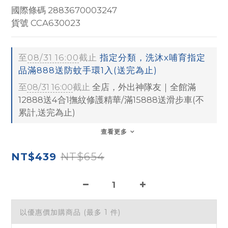
國際條碼 2883670003247
貨號 CCA630023
至
08/31 16:00
截止
指定分類，洗沐x哺育指定
品滿888送防蚊手環1入(送完為止)
至
08/31 16:00
截止
全店，外出神隊友｜全館滿
12888送4合1撫紋修護精華/滿15888送滑步車(不
累計,送完為止)
查看更多
NT$654
NT$439
以優惠價加購商品
(最多 1 件)