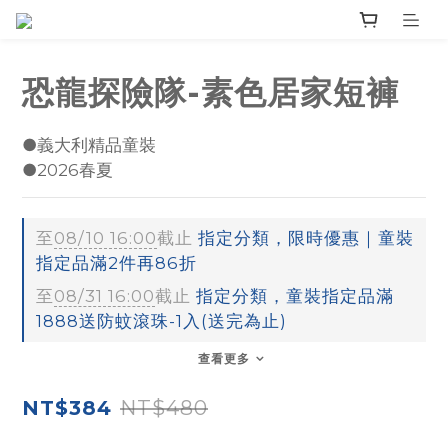
恐龍探險隊-素色居家短褲
●義大利精品童裝
●2026春夏
至
08/10 16:00
截止
指定分類，限時優惠｜童裝
指定品滿2件再86折
至
08/31 16:00
截止
指定分類，童裝指定品滿
1888送防蚊滾珠-1入(送完為止)
查看更多
NT$480
NT$384