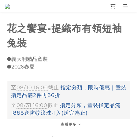
花之饗宴-提織布有領短袖
兔裝
●義大利精品童裝
●2026春夏
至
08/10 16:00
截止
指定分類，限時優惠｜童裝
指定品滿2件再86折
至
08/31 16:00
截止
指定分類，童裝指定品滿
1888送防蚊滾珠-1入(送完為止)
查看更多