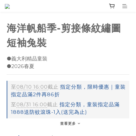
海洋帆船季-剪接條紋繡圖
短袖兔裝
●義大利精品童裝
●2026春夏
至
08/10 16:00
截止
指定分類，限時優惠｜童裝
指定品滿2件再86折
至
08/31 16:00
截止
指定分類，童裝指定品滿
1888送防蚊滾珠-1入(送完為止)
查看更多