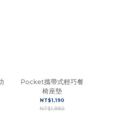
功
Pocket攜帶式輕巧餐
椅座墊
攜帶
NT$1,190
NT$1,880