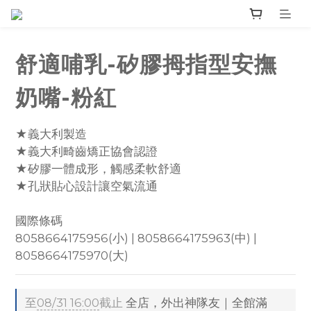
舒適哺乳-矽膠拇指型安撫
奶嘴-粉紅
★義大利製造
★義大利畸齒矯正協會認證
★矽膠一體成形，觸感柔軟舒適
★孔狀貼心設計讓空氣流通
國際條碼
8058664175956(小) | 8058664175963(中) | 
8058664175970(大)
至
08/31 16:00
截止
全店，外出神隊友｜全館滿