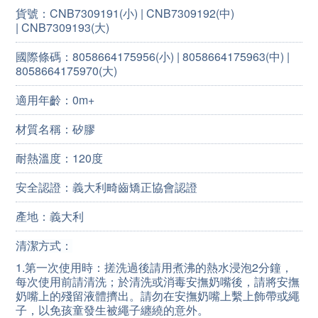
貨號：CNB7309191(小) | CNB7309192(中)
| CNB7309193(大)
國際條碼：8058664175956(小) | 8058664175963(中) |
8058664175970(大)
適用年齡：0m+
材質名稱：矽膠
耐熱溫度：120度
安全認證：
義大利畸齒矯正協會認證
產地：義大利
清潔方式：
1.第一次使用時：搓洗過後請用煮沸的熱水浸泡2分鐘，
每次使用前請清洗；於清洗或消毒安撫奶嘴後，請將安撫
奶嘴上的殘留液體擠出。請勿在安撫奶嘴上繫上飾帶或繩
子，以免孩童發生被繩子纏繞的意外。