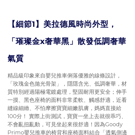
【細節1】美拉德風時尚外型，
「璀璨金x奢華黑」散發低調奢華
氣質
精品級印象來自嬰兒推車俐落優雅的線條設計，
「玫瑰金色拋光骨架」，隱隱含光、低調奢華，材
質特別經過陽極電鍍處理，堅固耐用更安全；伸手
一摸、黑色座椅的面料非常柔軟、觸感舒適，近看
縫線細緻、不怕摩擦寶寶細嫩肌膚，媽媽直接給
100分！ 實際上街測試，寶寶一坐上去就很乖巧、
不會亂扭亂動，可見坐起來很舒適！因為Goody
Primo嬰兒推車的椅背和座椅面料結合「透氣側邊