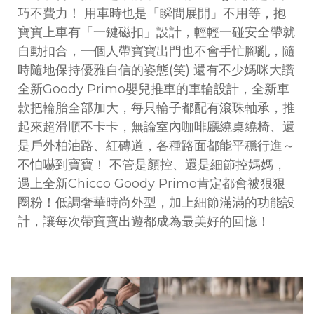
巧不費力！ 用車時也是「瞬間展開」不用等，抱
寶寶上車有「一鍵磁扣」設計，輕輕一碰安全帶就
自動扣合，一個人帶寶寶出門也不會手忙腳亂，隨
時隨地保持優雅自信的姿態(笑) 還有不少媽咪大讚
全新Goody Primo嬰兒推車的車輪設計，全新車
款把輪胎全部加大，每只輪子都配有滾珠軸承，推
起來超滑順不卡卡，無論室內咖啡廳繞桌繞椅、還
是戶外柏油路、紅磚道，各種路面都能平穩行進～
不怕嚇到寶寶！ 不管是顏控、還是細節控媽媽，
遇上全新Chicco Goody Primo肯定都會被狠狠
圈粉！低調奢華時尚外型，加上細節滿滿的功能設
計，讓每次帶寶寶出遊都成為最美好的回憶！