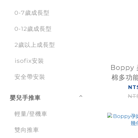
0-7歲成長型
0-12歲成長型
2歲以上成長型
isofix安裝
Bopp
安全帶安裝
棉多功能
感
NT$
NT$
嬰兒手推車
輕量/登機車
雙向推車