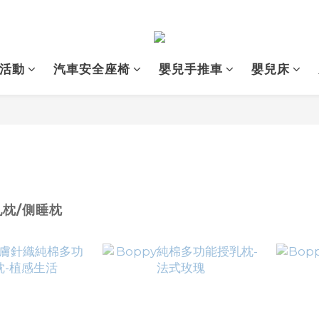
活動
汽車安全座椅
嬰兒手推車
嬰兒床
乳枕/側睡枕