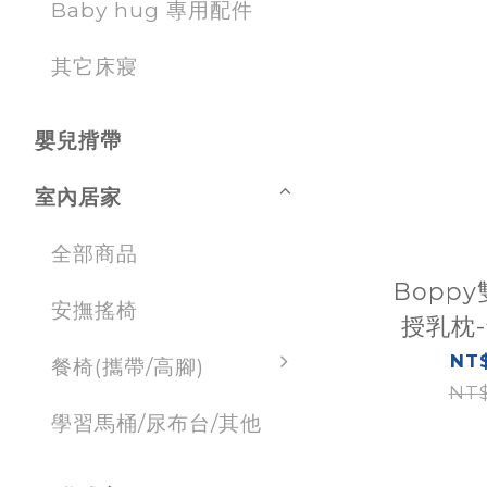
Baby hug 專用配件
其它床寢
嬰兒揹帶
室內居家
全部商品
Bopp
安撫搖椅
授乳枕
NT$
餐椅(攜帶/高腳)
NT$
學習馬桶/尿布台/其他