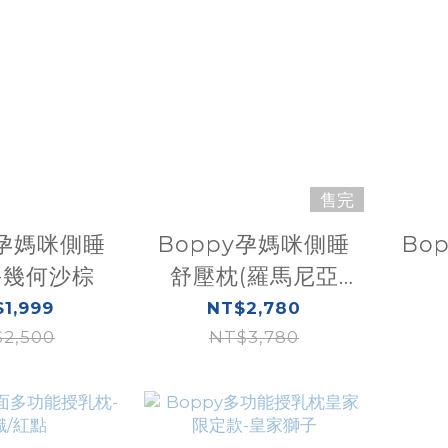
售完
y孕媽咪側睡
Boppy孕媽咪側睡
Bo
-幾何沙棕
舒壓枕(羅馬尼亞
製)-冰銀灰
1,999
NT$2,780
2,500
NT$3,780