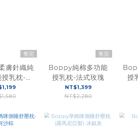
售完
售完
y 柔膚針織純
Boppy純棉多功能
Bo
授乳枕-植
授乳枕-法式玫瑰
授
生活
1,199
NT$1,399
1,580
NT$2,280