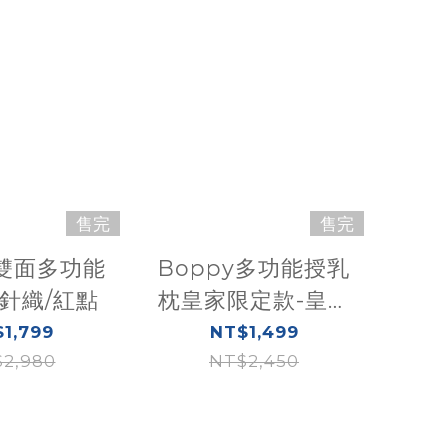
售完
售完
y雙面多功能
Boppy多功能授乳
-針織/紅點
枕皇家限定款-皇家
獅子
1,799
NT$1,499
2,980
NT$2,450