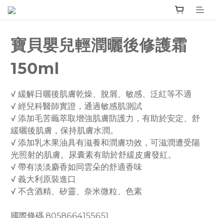
寶貝嬰兒輕潤曬後修護霜
150ml
√ 緩解日曬後肌膚乾燥、脫屑、敏感、泛紅等不適
√ 經兒科醫師實證，通過敏感肌測試
√ 添加毛苦蘵萃取增強肌膚防護力，有助於安定、舒
緩曬後肌膚，保持肌膚水潤。
√ 添加乳木果油具有滋養和潤膚功效，可滋潤遭受陽
光照射的肌膚。尿囊素有助於舒緩皮膚發紅。
√ 帶有淡淡麝香如同雲朵的舒適香味
√ 義大利原裝進口
√ 不含酒精、矽靈、奈米微粒、色素
國際條碼 8058664155651