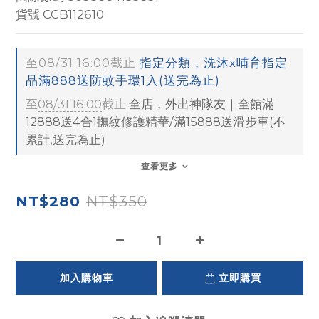
貨號 CCB112610
至
08/31 16:00
截止
指定分類，洗沐x哺育指定
品滿888送防蚊手環1入(送完為止)
至
08/31 16:00
截止
全店，外出神隊友｜全館滿
12888送4合1撫紋修護精華/滿15888送滑步車(不
累計,送完為止)
查看更多
NT$350
NT$280
加入購物車
立即購買